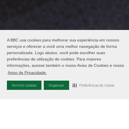
A BBC usa cookies para melhorar sua experiência em nossos
serviços e oferecer a você uma melhor navegação de forma
personalizada. Logo abaixo, você pode escolher suas
preferências de utilização de cookies. Para maiores
JÁ CONTRATOU SEU LEASING CONOSCO E
informações, acesse também o nosso Aviso de Cookies e nosso
PRECISA DE AJUDA?
Aviso de Privacidade.
Sem problemas. Temos um time pronto para ajudar você.
Entre em contato
clicando aqui
.
Permitir cookies
Dispensar
Preferências de Cookie
O QUE É E COMO
FUNCIONA O
LEASING
DO BANCO BBC DIGITAL?