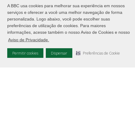
A BBC usa cookies para melhorar sua experiência em nossos
serviços e oferecer a você uma melhor navegação de forma
personalizada. Logo abaixo, você pode escolher suas
preferências de utilização de cookies. Para maiores
informações, acesse também o nosso Aviso de Cookies e nosso
FALE COM A OUVIDORIA
Aviso de Privacidade.
Permitir cookies
Dispensar
Preferências de Cookie
PARA FALAR COM A NOSSA OUVIDORIA, VOCÊ
PRECISA TER FEITO SUA RECLAMAÇÃO EM ALGUM
DOS NOSSOS CANAIS DE ATENDIMENTO
Se nossa resposta não atendeu sua expectativa,
fazemos questão de reavaliar o seu pedido aqui.
Basta clicar no botão abaixo, enviar um email com o
número do seu protocolo de atendimento e nós
entraremos em contato.
Quero falar com a ouvidoria